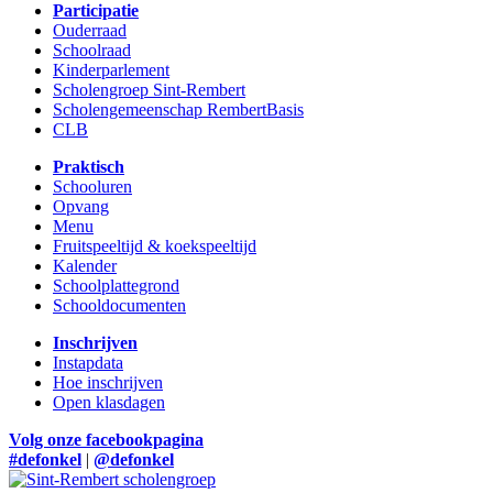
Participatie
Ouderraad
Schoolraad
Kinderparlement
Scholengroep Sint-Rembert
Scholengemeenschap RembertBasis
CLB
Praktisch
Schooluren
Opvang
Menu
Fruitspeeltijd & koekspeeltijd
Kalender
Schoolplattegrond
Schooldocumenten
Inschrijven
Instapdata
Hoe inschrijven
Open klasdagen
Volg onze facebookpagina
#defonkel
|
@defonkel