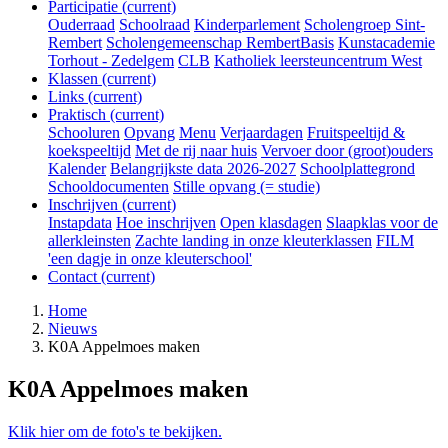
Participatie
(current)
Ouderraad
Schoolraad
Kinderparlement
Scholengroep Sint-
Rembert
Scholengemeenschap RembertBasis
Kunstacademie
Torhout - Zedelgem
CLB
Katholiek leersteuncentrum West
Klassen
(current)
Links
(current)
Praktisch
(current)
Schooluren
Opvang
Menu
Verjaardagen
Fruitspeeltijd &
koekspeeltijd
Met de rij naar huis
Vervoer door (groot)ouders
Kalender
Belangrijkste data 2026-2027
Schoolplattegrond
Schooldocumenten
Stille opvang (= studie)
Inschrijven
(current)
Instapdata
Hoe inschrijven
Open klasdagen
Slaapklas voor de
allerkleinsten
Zachte landing in onze kleuterklassen
FILM
'een dagje in onze kleuterschool'
Contact
(current)
Home
Nieuws
K0A Appelmoes maken
K0A Appelmoes maken
Klik hier om de foto's te bekijken.